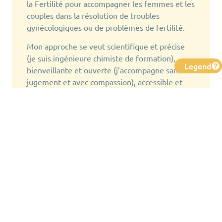
la Fertilité pour accompagner les femmes et les
couples dans la résolution de troubles
gynécologiques ou de problèmes de fertilité.
Mon approche se veut scientifique et précise
(je suis ingénieure chimiste de formation),
Legend
bienveillante et ouverte (j’accompagne sans
jugement et avec compassion), accessible et
adaptable (j’ai à cœur que toute femme puisse
apprendre à observer son cycle, quel que soit
son budget, son mode de vie et son type de
cycle).
__________
I am fluent in English and I would be happy to
teach you in person in France or online.
I am trained in the Billings Ovulation Method®
and Sensiplan® symptothermal method, and
I’m passionate about fertility awareness! I bring
my passion, my enthusiasm and my love for